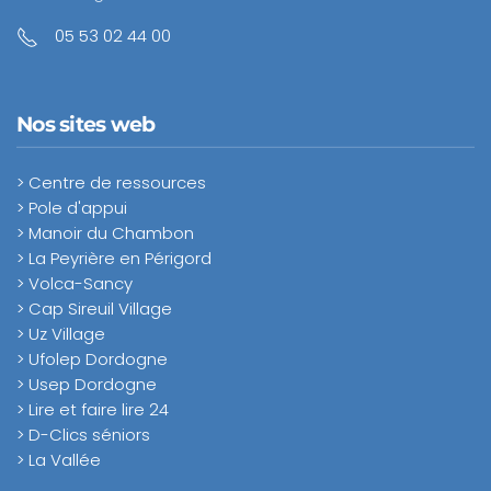
05 53 02 44 00
Nos sites web
> Centre de ressources
> Pole d'appui
> Manoir du Chambon
> La Peyrière en Périgord
> Volca-Sancy
> Cap Sireuil Village
> Uz Village
> Ufolep Dordogne
> Usep Dordogne
> Lire et faire lire 24
> D-Clics séniors
> La Vallée